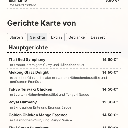
Edamame
5,90 €*
mit grobem Meersalz
Gerichte Karte von
Starters
Gerichte
Extras
Getränke
Dessert
Hauptgerichte
Thai Red Symphony
14,50 €*
mit rotem, cremigem Curry und Hähnchenbrust
Mekong Glass Delight
14,50 €*
exotischer Glasnudelsalat mit zartem Hähnchenbrustfilet und
gerösteten Erdnüssen
Tokyo Teriyaki Chicken
14,50 €*
mit zartem Hähnchenbrustfilet und Teriyaki Sauce
Royal Harmony
15,30 €*
mit knuspriger Ente und Erdnuss Sauce
Golden Chicken Mango Essence
14,50 €*
mit Hähnchen-Curry und Mango Sauce
Thai Green Symphony
14,50 €*