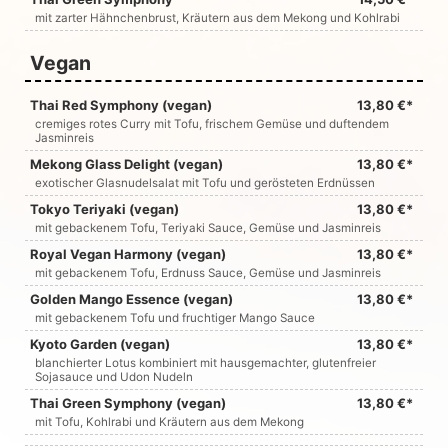
mit zarter Hähnchenbrust, Kräutern aus dem Mekong und Kohlrabi
Vegan
Thai Red Symphony (vegan)
13,80 €*
cremiges rotes Curry mit Tofu, frischem Gemüse und duftendem
Jasminreis
Mekong Glass Delight (vegan)
13,80 €*
exotischer Glasnudelsalat mit Tofu und gerösteten Erdnüssen
Tokyo Teriyaki (vegan)
13,80 €*
mit gebackenem Tofu, Teriyaki Sauce, Gemüse und Jasminreis
Royal Vegan Harmony (vegan)
13,80 €*
mit gebackenem Tofu, Erdnuss Sauce, Gemüse und Jasminreis
Golden Mango Essence (vegan)
13,80 €*
mit gebackenem Tofu und fruchtiger Mango Sauce
Kyoto Garden (vegan)
13,80 €*
blanchierter Lotus kombiniert mit hausgemachter, glutenfreier
Sojasauce und Udon Nudeln
Thai Green Symphony (vegan)
13,80 €*
mit Tofu, Kohlrabi und Kräutern aus dem Mekong