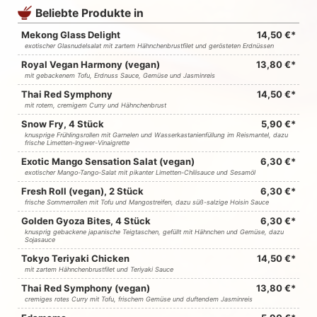
Beliebte Produkte in
Mekong Glass Delight
14,50 €*
exotischer Glasnudelsalat mit zartem Hähnchenbrustfilet und gerösteten Erdnüssen
Royal Vegan Harmony (vegan)
13,80 €*
mit gebackenem Tofu, Erdnuss Sauce, Gemüse und Jasminreis
Thai Red Symphony
14,50 €*
mit rotem, cremigem Curry und Hähnchenbrust
Snow Fry, 4 Stück
5,90 €*
knusprige Frühlingsrollen mit Garnelen und Wasserkastanienfüllung im Reismantel, dazu
frische Limetten-Ingwer-Vinaigrette
Exotic Mango Sensation Salat (vegan)
6,30 €*
exotischer Mango-Tango-Salat mit pikanter Limetten-Chilisauce und Sesamöl
Fresh Roll (vegan), 2 Stück
6,30 €*
frische Sommerrollen mit Tofu und Mangostreifen, dazu süß-salzige Hoisin Sauce
Golden Gyoza Bites, 4 Stück
6,30 €*
knusprig gebackene japanische Teigtaschen, gefüllt mit Hähnchen und Gemüse, dazu
Sojasauce
Tokyo Teriyaki Chicken
14,50 €*
mit zartem Hähnchenbrustfilet und Teriyaki Sauce
Thai Red Symphony (vegan)
13,80 €*
cremiges rotes Curry mit Tofu, frischem Gemüse und duftendem Jasminreis